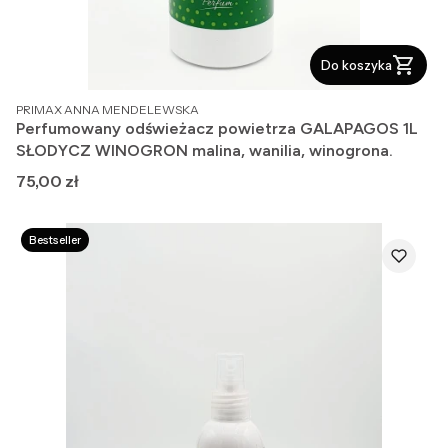
Do koszyka
PRODUCENT
PRIMAX ANNA MENDELEWSKA
Perfumowany odświeżacz powietrza GALAPAGOS 1L
SŁODYCZ WINOGRON malina, wanilia, winogrona.
Cena
75,00 zł
Bestseller