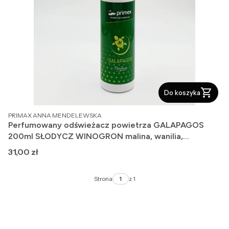
Do koszyka
PRODUCENT
PRIMAX ANNA MENDELEWSKA
Perfumowany odświeżacz powietrza GALAPAGOS
200ml SŁODYCZ WINOGRON malina, wanilia,
winogrona.
Cena
31,00 zł
Strona
z 1