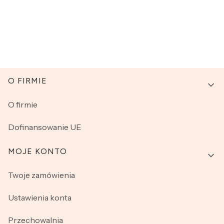
Linki w stopce
O FIRMIE
O firmie
Dofinansowanie UE
MOJE KONTO
Twoje zamówienia
Ustawienia konta
Przechowalnia