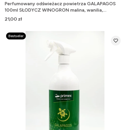
Perfumowany odświeżacz powietrza GALAPAGOS
100ml SŁODYCZ WINOGRON malina, wanilia,
winogrona.
Cena
21,00 zł
Bestseller