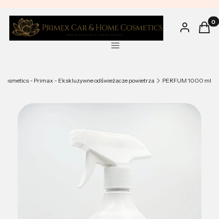
Produ
Zaloguj się
Kosz
Menu
Cosmetics - Primax - Ekskluzywne odświeżacze powietrza
PERFUM 1000 ml