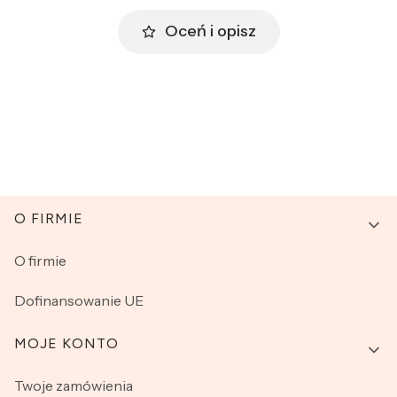
Oceń i opisz
Linki w stopce
O FIRMIE
O firmie
Dofinansowanie UE
MOJE KONTO
Twoje zamówienia