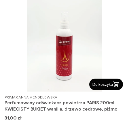
Do koszyka
PRODUCENT
PRIMAX ANNA MENDELEWSKA
Perfumowany odświeżacz powietrza PARIS 200ml
KWIECISTY BUKIET wanilia, drzewo cedrowe, piżmo.
Cena
31,00 zł