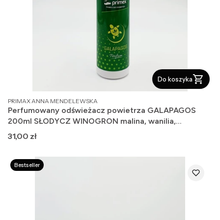
Do koszyka
PRODUCENT
PRIMAX ANNA MENDELEWSKA
Perfumowany odświeżacz powietrza GALAPAGOS
200ml SŁODYCZ WINOGRON malina, wanilia,
winogrona.
Cena
31,00 zł
Bestseller