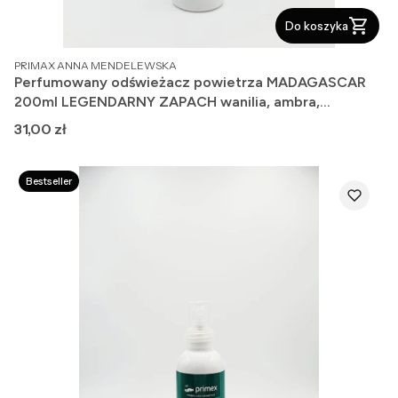
Do koszyka
PRODUCENT
PRIMAX ANNA MENDELEWSKA
Perfumowany odświeżacz powietrza MADAGASCAR
200ml LEGENDARNY ZAPACH wanilia, ambra,
bergamota.
Cena
31,00 zł
Bestseller