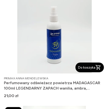
Do koszyka
PRODUCENT
PRIMAX ANNA MENDELEWSKA
Perfumowany odświeżacz powietrza MADAGASCAR
100ml LEGENDARNY ZAPACH wanilia, ambra,
bergamota.
Cena
21,00 zł