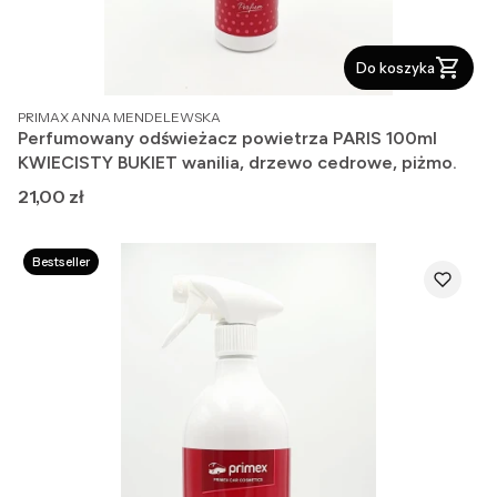
Do koszyka
PRODUCENT
PRIMAX ANNA MENDELEWSKA
Perfumowany odświeżacz powietrza PARIS 100ml
KWIECISTY BUKIET wanilia, drzewo cedrowe, piżmo.
Cena
21,00 zł
Bestseller