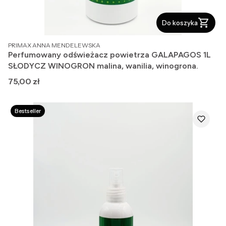
Do koszyka
PRODUCENT
PRIMAX ANNA MENDELEWSKA
Perfumowany odświeżacz powietrza GALAPAGOS 1L
SŁODYCZ WINOGRON malina, wanilia, winogrona.
Cena
75,00 zł
Bestseller