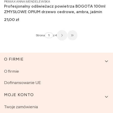
PRODUCENT
PRIMAX ANNA MENDELEWSKA
Profesjonalny odświeżacz powietrza BOGOTA 100ml
ZMYSŁOWE OPIUM drzewo cedrowe, ambra, jaśmin
Cena
21,00 zł
Strona
z 4
Przejdź do ostatniej str
Linki w stopce
O FIRMIE
O firmie
Dofinansowanie UE
MOJE KONTO
Twoje zamówienia