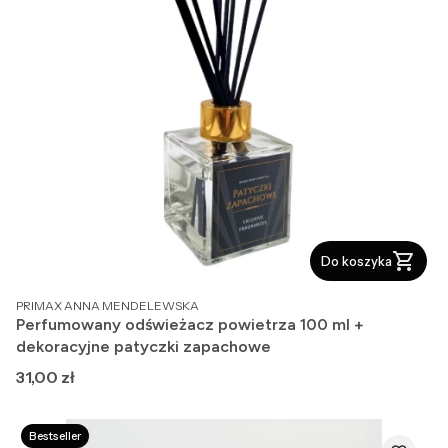
Do koszyka
PRODUCENT
PRIMAX ANNA MENDELEWSKA
Perfumowany odświeżacz powietrza 100 ml +
dekoracyjne patyczki zapachowe
Cena
31,00 zł
Bestseller