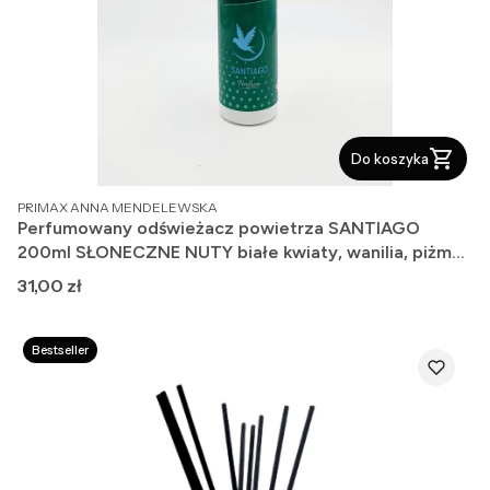
Do koszyka
PRODUCENT
PRIMAX ANNA MENDELEWSKA
Perfumowany odświeżacz powietrza SANTIAGO
200ml SŁONECZNE NUTY białe kwiaty, wanilia, piżmo,
ambra.
Cena
31,00 zł
Bestseller