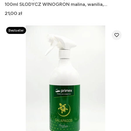
100ml SŁODYCZ WINOGRON malina, wanilia,
winogrona.
Cena
21,00 zł
Bestseller