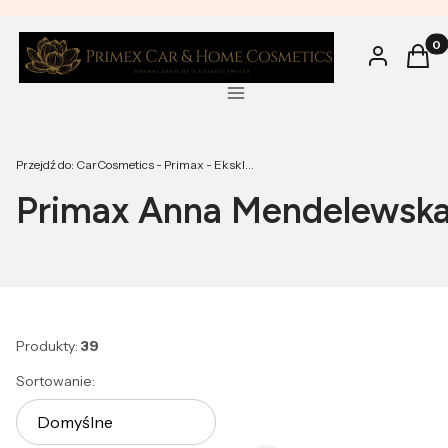
Produ
Zaloguj się
Kosz
Menu
Przejdź do:
CarCosmetics - Primax - Ekskluzywne odświeżacze powietrza
Primax Anna Mendelewsk
Produkty:
39
Lista produktów
Sortowanie:
Domyślne