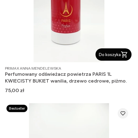
Do koszyka
PRODUCENT
PRIMAX ANNA MENDELEWSKA
Perfumowany odświeżacz powietrza PARIS 1L
KWIECISTY BUKIET wanilia, drzewo cedrowe, piżmo.
Cena
75,00 zł
Bestseller